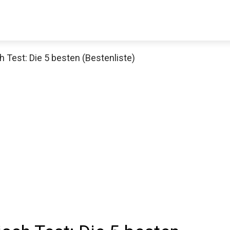
h Test: Die 5 besten (Bestenliste)
Decathlon Sale
aue dir jetzt die meistverkauften Produkte im Sale bei Decathlon
Jetzt anschauen