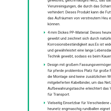
gewebtes, gleichmäßiges Netz, das das 
sowie Verunreinigungen, die durch das
verhindert. Dieses Produkt kann die Fu
wodurch das Aufräumen von verstreutem
gehalten werden können.
4 mm Dickes PP-Material: Dieses heune
gewebt und zeichnet sich durch natürli
Korrosionsbeständigkeit aus.Es ist wi
und gewährleistet eine lange Lebensdau
Technik gewebt, sodass es beim Kauen 
Design mit großem Fassungsvermögen: 
heusack für pferde problemlos Platz f
entfällt. Für die Montage sind keine z
20 mitgelieferten Kabelbinder, um das 
mitgelieferte Aufbewahrungstasche er
unglaublich praktisch für Transport.
Vielseitig Einsetzbar für Verschiede
heunetz engmaschig rundballen eignet s