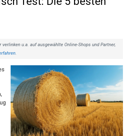
sch Test: Die 5 besten
r verlinken u.a. auf ausgewählte Online-Shops und Partner,
erfahren
.
n?
,