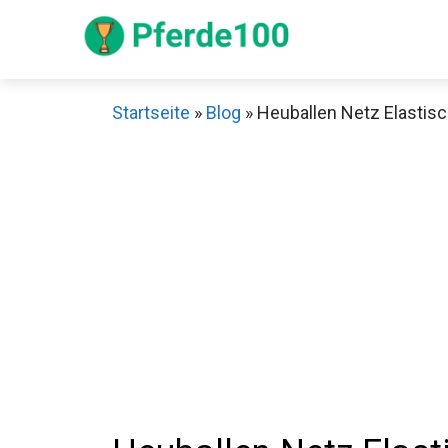
Zum
Inhalt
springen
Startseite
»
Blog
»
Heuballen Netz Elastisc
Sch