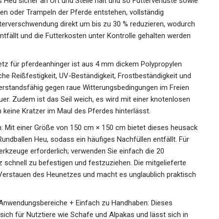
Heu sicher an Ort und Stelle hält und so Futterverluste
 Scharren oder Trampeln der Pferde entstehen, vollständig
tterverschwendung direkt um bis zu 30 % reduzieren,
 Heu entfällt und die Futterkosten unter Kontrolle
tz für pferdeanhinger ist aus 4 mm dickem Polypropylen
che Reißfestigkeit, UV-Beständigkeit, Frostbeständigkeit und
derstandsfähig gegen raue Witterungsbedingungen im Freien
er. Zudem ist das Seil weich, es wird mit einer knotenlosen
keine Kratzer im Maul des Pferdes hinterlässt.
Mit einer Größe von 150 cm × 150 cm bietet dieses
ür große Rundballen Heu, sodass ein häufiges Nachfüllen
usätzlichen Werkzeuge erforderlich; verwenden Sie einfach die
Netz schnell zu befestigen und festzuziehen. Die
leichtert das Verstauen des Heunetzes und macht es
ne Anwendungsbereiche + Einfach zu Handhaben: Dieses
ich für Nutztiere wie Schafe und Alpakas und lässt sich in