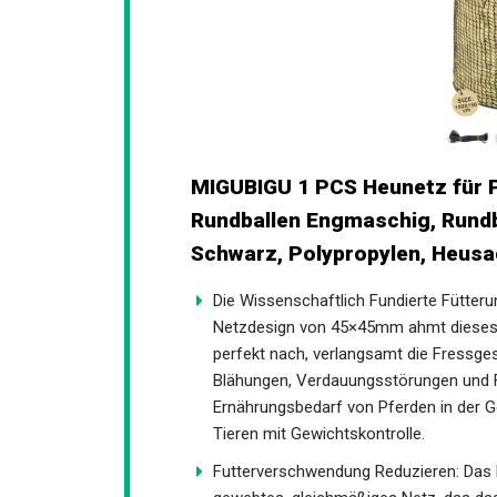
MIGUBIGU 1 PCS Heunetz für P
Rundballen Engmaschig, Rundb
Schwarz, Polypropylen, Heusac
Die Wissenschaftlich Fundierte Fütter
Netzdesign von 45×45mm ahmt dieses r
perfekt nach, verlangsamt die Fressges
beugt Blähungen, Verdauungsstörungen 
gleichzeitig den Ernährungsbedarf von
Pferden oder Tieren mit Gewichtskontro
Futterverschwendung Reduzieren: Das h