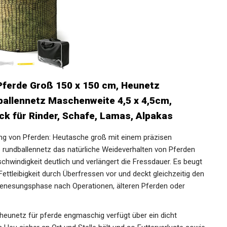
ferde Groß 150 x 150 cm, Heunetz
allennetz Maschenweite 4,5 x 4,5cm,
k für Rinder, Schafe, Lamas, Alpakas
ung von Pferden: Heutasche groß mit einem präzisen
undballennetz das natürliche Weideverhalten von Pferden
chwindigkeit deutlich und verlängert die Fressdauer. Es
und Fettleibigkeit durch Überfressen vor und deckt
 Pferden in der Genesungsphase nach Operationen, älteren
lle.
eunetz für pferde engmaschig verfügt über ein dicht