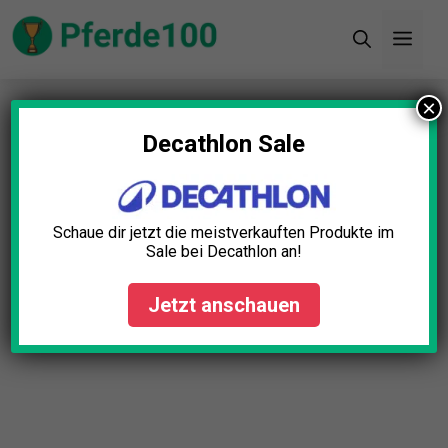
Zum
Men
Inhalt
springen
×
Startseite
»
Blog
»
Pferde pflegen: Grundlagen für
die optimale Pferdegesundheit
Decathlon Sale
Schaue dir jetzt die meistverkauften Produkte im
Sale bei Decathlon an!
Jetzt anschauen