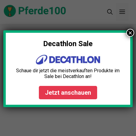
Zum
Men
Inhalt
springen
×
Startseite
»
Blog
»
Reitweste Schutzfunktion
Test: Die 5 besten (Bestenliste)
Decathlon Sale
Schaue dir jetzt die meistverkauften Produkte im
Sale bei Decathlon an!
Jetzt anschauen