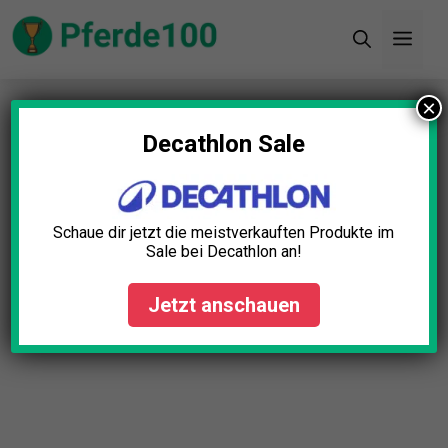
Zum
Men
Inhalt
springen
×
Startseite
»
Blog
»
Sattelgurt Anatomisch Test:
Die 10 besten (Bestenliste)
Decathlon Sale
Schaue dir jetzt die meistverkauften Produkte im
Sale bei Decathlon an!
Jetzt anschauen