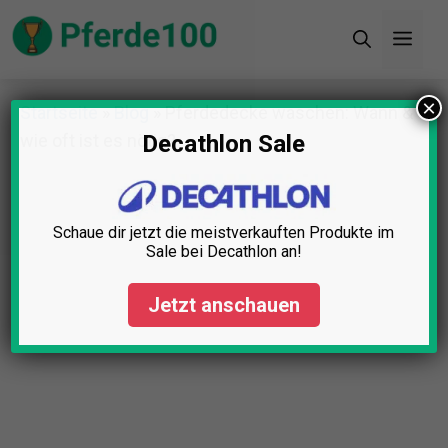
Zum
Men
Inhalt
springen
×
Startseite
»
Blog
»
Pferdedecke waschen: Wann &
wie oft ist es nötig?
Decathlon Sale
Schaue dir jetzt die meistverkauften Produkte im
Sale bei Decathlon an!
Jetzt anschauen