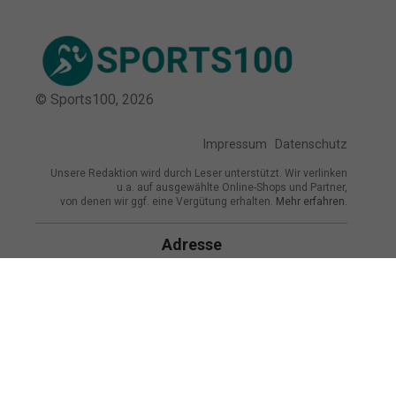
© Sports100,
2026
Impressum
Datenschutz
Unsere Redaktion wird durch Leser unterstützt. Wir verlinken
u.a. auf ausgewählte Online-Shops und Partner,
von denen wir ggf. eine Vergütung erhalten.
Mehr erfahren.
Adresse
Rennbahnstraße 96, 50737 Köln,
Deutschland