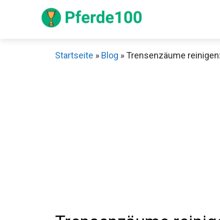
Zum
Inhalt
springen
Startseite
»
Blog
»
Trensenzäume reinigen: 
Sch