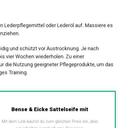
nn Lederpflegemittel oder Lederöl auf. Massiere
s einziehen.
idig und schützt vor Austrocknung. Je nach
bis vier Wochen wiederholen. Zu einer
ur die Nutzung geeigneter Pflegeprodukte, um
äßiges Training.
Bense & Eicke Sattelseife mit
Mit dem Link kaufst du zum gleichen Preis ein, aber