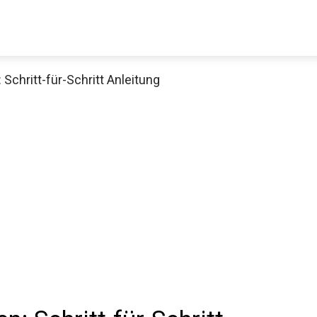
Schritt-für-Schritt Anleitung
Decathlon Sale
aue dir jetzt die meistverkauften Produkte im Sale bei Decathlon
Jetzt anschauen