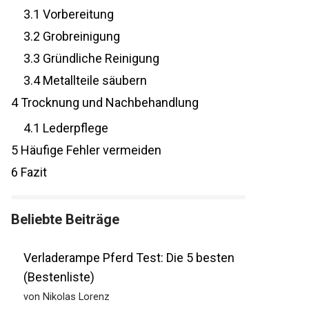
3
Schritt-für-Schritt Anleitung zur
Reinigung
3.1
Vorbereitung
3.2
Grobreinigung
3.3
Gründliche Reinigung
3.4
Metallteile säubern
4
Trocknung und Nachbehandlung
4.1
Lederpflege
5
Häufige Fehler vermeiden
6
Fazit
Beliebte Beiträge
Verladerampe Pferd Test: Die 5 besten