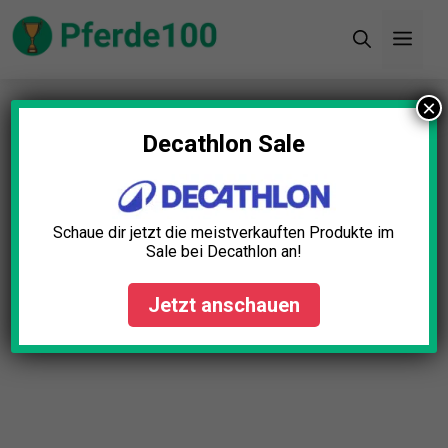
Zum
Men
Inhalt
springen
×
Startseite
»
Blog
»
Bereiter Steigbügelriemen
Test: Die 5 besten (Bestenliste)
Decathlon Sale
Schaue dir jetzt die meistverkauften Produkte im
Sale bei Decathlon an!
Jetzt anschauen