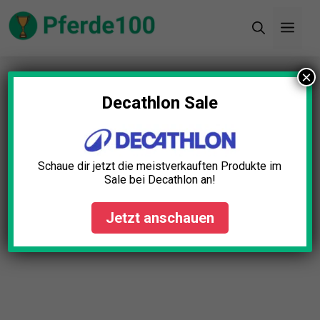
Zum
Men
Inhalt
springen
×
Startseite
»
Blog
»
Führstrick Panikhaken Test: Die
5 besten (Bestenliste)
Decathlon Sale
Schaue dir jetzt die meistverkauften Produkte im
Sale bei Decathlon an!
Jetzt anschauen