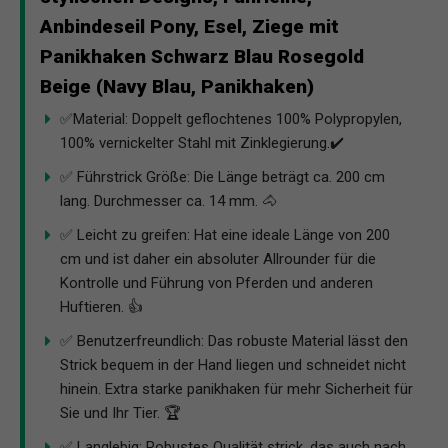
Anbindeseil Pony, Esel, Ziege mit
Panikhaken Schwarz Blau Rosegold
Beige (Navy Blau, Panikhaken)
✅Material: Doppelt geflochtenes 100% Polypropylen,
100% vernickelter Stahl mit Zinklegierung.✔️
✅ Führstrick Größe: Die Länge beträgt ca. 200 cm
lang. Durchmesser ca. 14 mm. 🐴
✅ Leicht zu greifen: Hat eine ideale Länge von 200
cm und ist daher ein absoluter Allrounder für die
Kontrolle und Führung von Pferden und anderen
Huftieren. 👍
✅ Benutzerfreundlich: Das robuste Material lässt den
Strick bequem in der Hand liegen und schneidet nicht
hinein. Extra starke panikhaken für mehr Sicherheit für
Sie und Ihr Tier. 🏆
✅ Langlebig: Robustes Qualität strick, das auch nach