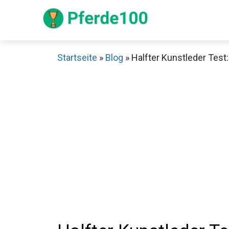
Zum
Inhalt
springen
Startseite
»
Blog
»
Halfter Kunstleder Test:
Sch