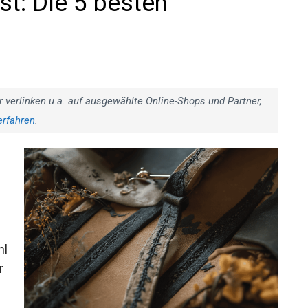
st: Die 5 besten
r verlinken u.a. auf ausgewählte Online-Shops und Partner,
erfahren
.
hl
r