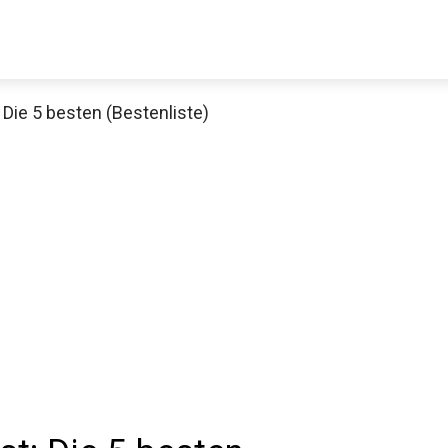
 Die 5 besten (Bestenliste)
Decathlon Sale
aue dir jetzt die meistverkauften Produkte im Sale bei Decathlon
Jetzt anschauen