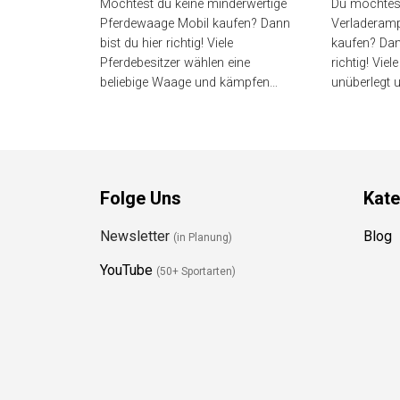
(Bestenliste)
(Besten
Möchtest du keine minderwertige
Du möchtest
Pferdewaage Mobil kaufen? Dann
Verladerampe
bist du hier richtig! Viele
kaufen? Dann
Pferdebesitzer wählen eine
richtig! Viel
beliebige Waage und kämpfen…
unüberlegt 
Folge Uns
Kate
Newsletter
Blog
(in Planung)
YouTube
(50+ Sportarten)