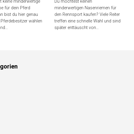
liste)
5 besten
(Bestenliste)
 keine minderwertige
 für dein Pferd
Du möchtest keinen
 bist du hier genau
minderwertigen Nasenriemen für
e Pferdebesitzer wählen
den Rennsport kaufen? Viele Reiter
und…
treffen eine schnelle Wahl und
sind später enttäuscht von…
gorien