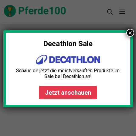
Zum
Men
Inhalt
springen
×
Startseite
»
Blog
»
Halfter Genäht Baumwolle
Test: Die 5 besten (Bestenliste)
Decathlon Sale
Schaue dir jetzt die meistverkauften Produkte im
Sale bei Decathlon an!
Jetzt anschauen