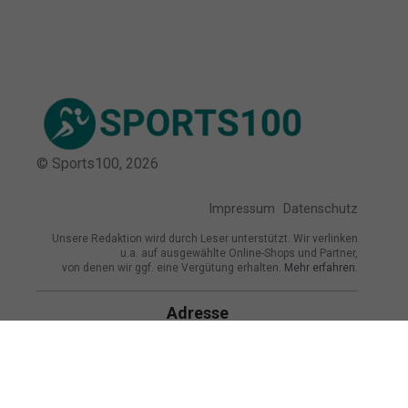
© Sports100,
2026
Impressum
Datenschutz
Unsere Redaktion wird durch Leser unterstützt. Wir verlinken
u.a. auf ausgewählte Online-Shops und Partner,
von denen wir ggf. eine Vergütung erhalten.
Mehr erfahren.
Adresse
Rennbahnstraße 96, 50737 Köln,
Deutschland