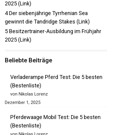
3
15 Premium Racedays in Deutschland
2025 (Link)
4
Der siebenjährige Tyrrhenian Sea
gewinnt die Tandridge Stakes (Link)
5
Besitzertrainer-Ausbildung im Frühjahr
2025 (Link)
Beliebte Beiträge
Verladerampe Pferd Test: Die 5 besten
(Bestenliste)
von Nikolas Lorenz
Dezember 1, 2025
Pferdewaage Mobil Test: Die 5 besten
(Bestenliste)