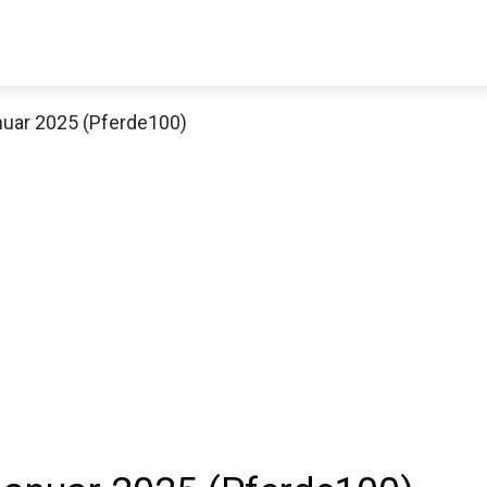
uar 2025 (Pferde100)
Decathlon Sale
aue dir jetzt die meistverkauften Produkte im Sale bei Decathlon
Jetzt anschauen