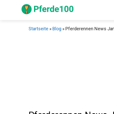
Zum
Inhalt
springen
Startseite
»
Blog
»
Pferderennen News Jan
Sch