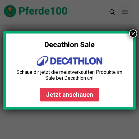
Zum
Men
Inhalt
springen
×
Startseite
»
Blog
»
Pferdezucht und -haltung:
Grundlagen für Einsteiger
Decathlon Sale
Schaue dir jetzt die meistverkauften Produkte im
Sale bei Decathlon an!
Jetzt anschauen