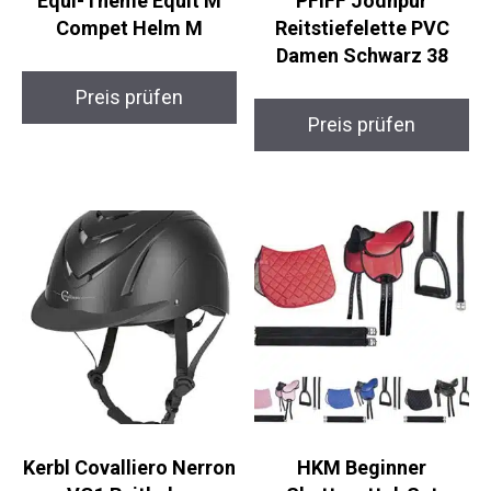
Equi-Theme Equit’M
PFIFF Jodhpur
Compet Helm M
Reitstiefelette PVC
Damen Schwarz 38
Preis prüfen
Preis prüfen