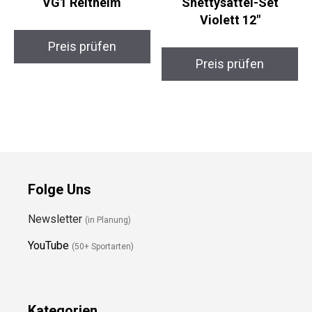
Kerbl Covalliero
HKM Beginner
Nerron VG1 Reithelm
Shettysattel-Set
Violett 12″
Preis prüfen
Preis prüfen
Folge Uns
Newsletter
(in Planung)
YouTube
(50+ Sportarten)