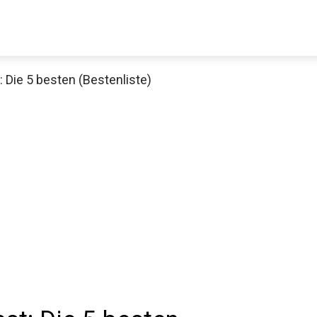
: Die 5 besten (Bestenliste)
Decathlon Sale
aue dir jetzt die meistverkauften Produkte im Sale bei Decathlon
Jetzt anschauen