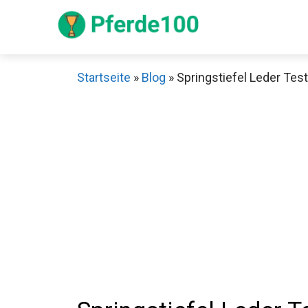
Zum
Inhalt
springen
Startseite
»
Blog
»
Springstiefel Leder Test
Sch