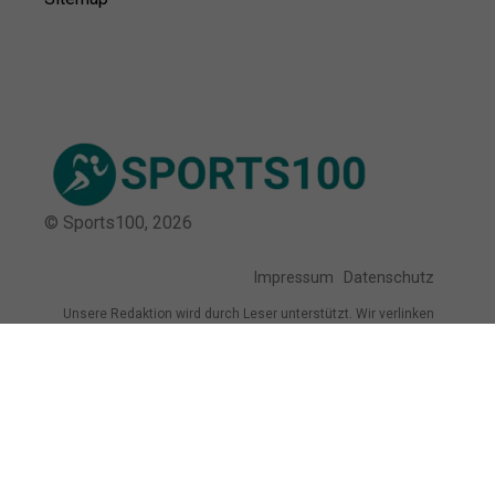
© Sports100,
2026
Impressum
Datenschutz
Unsere Redaktion wird durch Leser unterstützt. Wir verlinken
u.a. auf ausgewählte Online-Shops und Partner,
von denen wir ggf. eine Vergütung erhalten.
Mehr erfahren.
Adresse
Rennbahnstraße 96, 50737 Köln,
Deutschland