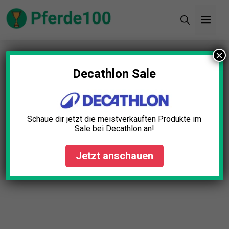
Zum
Men
Inhalt
springen
×
Startseite
»
Blog
»
Stallmatten Gummigranulat
Test: Die 5 besten (Bestenliste)
Decathlon Sale
Schaue dir jetzt die meistverkauften Produkte im
Sale bei Decathlon an!
Jetzt anschauen