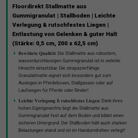
Floordirekt Stallmatte aus
Gummigranulat | Stallboden | Leichte
Verlegung & rutschfestes Liegen |
Entlastung von Gelenken & guter Halt
(Stärke: 0,5 cm, 200 x 62,5 cm)
𝐁𝐞𝐰ä𝐡𝐫𝐭𝐞 𝐐𝐮𝐚𝐥𝐢𝐭ä𝐭: Die Stallmatte aus robustem,
wasserdurchlässigen Gummigranulat ist in vielerlei
Hinsicht einsetzbar. Die strapazierfähige
Granulatmatte eignet sich besonders gut zum
Auslegen in Pferdeboxen, Stallgassen oder auf
Laufwegen für Pferde oder Rinder!
𝐋𝐞𝐢𝐜𝐡𝐭𝐞 𝐕𝐞𝐫𝐥𝐞𝐠𝐮𝐧𝐠 & 𝐫𝐮𝐭𝐬𝐜𝐡𝐟𝐞𝐬𝐭𝐞𝐬 𝐋𝐢𝐞𝐠𝐞𝐧: Dank ihres
hohen Eigengewichts liegt die Stallmatte aus
Gummigranulat fest auf dem Boden und bildet einen
sicheren Untergrund. Der Stallboden hält auch starken
Belastungen stand und ist im Handumdrehen verlegt!