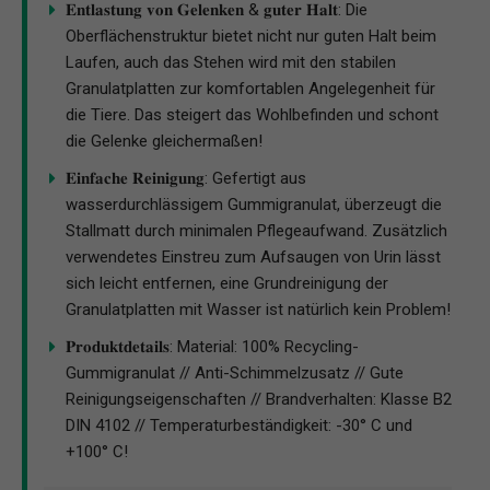
𝐄𝐧𝐭𝐥𝐚𝐬𝐭𝐮𝐧𝐠 𝐯𝐨𝐧 𝐆𝐞𝐥𝐞𝐧𝐤𝐞𝐧 & 𝐠𝐮𝐭𝐞𝐫 𝐇𝐚𝐥𝐭: Die
Oberflächenstruktur bietet nicht nur guten Halt beim
Laufen, auch das Stehen wird mit den stabilen
Granulatplatten zur komfortablen Angelegenheit für
die Tiere. Das steigert das Wohlbefinden und schont
die Gelenke gleichermaßen!
𝐄𝐢𝐧𝐟𝐚𝐜𝐡𝐞 𝐑𝐞𝐢𝐧𝐢𝐠𝐮𝐧𝐠: Gefertigt aus
wasserdurchlässigem Gummigranulat, überzeugt die
Stallmatt durch minimalen Pflegeaufwand. Zusätzlich
verwendetes Einstreu zum Aufsaugen von Urin lässt
sich leicht entfernen, eine Grundreinigung der
Granulatplatten mit Wasser ist natürlich kein Problem!
𝐏𝐫𝐨𝐝𝐮𝐤𝐭𝐝𝐞𝐭𝐚𝐢𝐥𝐬: Material: 100% Recycling-
Gummigranulat // Anti-Schimmelzusatz // Gute
Reinigungseigenschaften // Brandverhalten: Klasse B2
DIN 4102 // Temperaturbeständigkeit: -30° C und
+100° C!